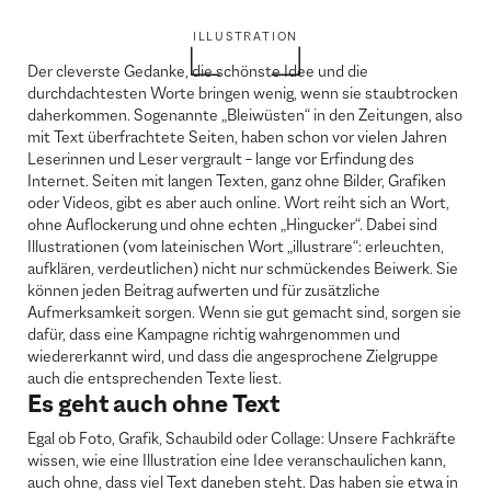
ILLUSTRATION
Der cleverste Gedanke, die schönste Idee und die
durchdachtesten Worte bringen wenig, wenn sie staubtrocken
daherkommen. Sogenannte „Bleiwüsten“ in den Zeitungen, also
mit Text überfrachtete Seiten, haben schon vor vielen Jahren
Leserinnen und Leser vergrault – lange vor Erfindung des
Internet. Seiten mit langen Texten, ganz ohne Bilder, Grafiken
oder Videos, gibt es aber auch online. Wort reiht sich an Wort,
ohne Auflockerung und ohne echten „Hingucker“. Dabei sind
Illustrationen (vom lateinischen Wort „illustrare“: erleuchten,
aufklären, verdeutlichen) nicht nur schmückendes Beiwerk. Sie
können jeden Beitrag aufwerten und für zusätzliche
Aufmerksamkeit sorgen. Wenn sie gut gemacht sind, sorgen sie
dafür, dass eine Kampagne richtig wahrgenommen und
wiedererkannt wird, und dass die angesprochene Zielgruppe
auch die entsprechenden Texte liest.
Es geht auch ohne Text
Egal ob Foto, Grafik, Schaubild oder Collage: Unsere Fachkräfte
wissen, wie eine Illustration eine Idee veranschaulichen kann,
auch ohne, dass viel Text daneben steht. Das haben sie etwa in