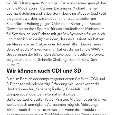
der SR-3-Kampagne „Wir bringen Farbe ins Leben“ gezeigt, bei
der die Moderatoren Carmen Bachmann, Michael Friemel,
Eberhard Schilling und Isabel Sonnabend im „Abbey-Road“-Stil
dargestellt wurden, wie sie über einen Zebrastreifen am
Saarbrücker Halberg gingen. Oder in der Kampagne „Sexuelle
Gewalt hinterlässt Spuren“ für das saarländische Ministerium
für Soziales, bei der Plakate mit großen Symbolen für weiblich
und männlich so designt wurden, dass es aussieht, als hätten
sie Messerstiche, Kratzer oder Tritte erhalten. Ein weiteres
Beispiel ist die Markenkommunikation, die wir für die WAWI-
Group, einen der führenden Schokoladenhersteller weltweit,
aufgestellt haben („Schnelle Challenge Boah?! Beiß Dich
durch!“).
Wir können auch CDI und 3D
Auch im Bereich der computergenerierten Grafiken (CGI) und
3-D bringen wir reichhaltige Erfahrung mit. Jeder kennt die
Illustrationen für „Karlsberg-Radler“, „Gründels“ und
„Desperados“ oder den international aktiven
Gartengerätehersteller WOLF-Garten. Mit Computer-Grafiken
werden auch unmögliche Aufnahmen möglich, Abbildungen
können auch dann realisiert werden, wenn das Produkt real
noch gar nicht existiert. Die Möglichkeiten der Darstellung sind