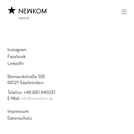
Z
Z
u
u
m
m
I
H
n
a
h
u
a
p
l
t
Instagram
t
m
e
Facebook
n
LinkedIn
ü
Bismarckstraße 126
66121 Saar­brü­cken
Telefon: +49 681 945531
E-Mail:
info@newkom.de
Impressum
Datenschutz