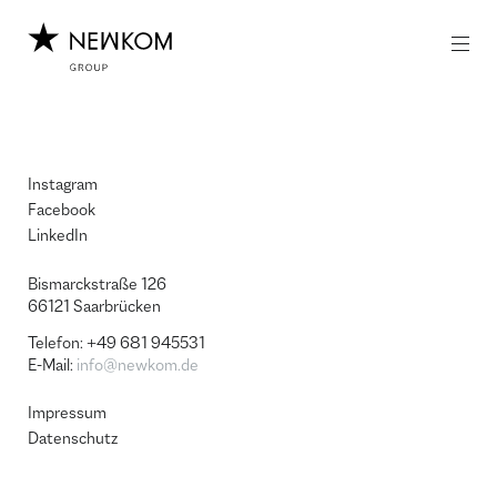
Z
Z
u
u
m
m
I
H
n
a
h
u
a
p
l
t
Instagram
t
m
e
Facebook
n
LinkedIn
ü
Bismarckstraße 126
66121 Saar­brü­cken
Telefon: +49 681 945531
E-Mail:
info@newkom.de
Impressum
Datenschutz