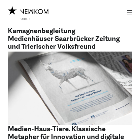
Z
Z
u
u
m
m
I
H
n
a
Kamagnenbegleitung
h
u
Medienhäuser Saarbrücker Zeitung
a
p
und Trierischer Volksfreund
l
t
t
m
e
n
ü
Medien-Haus-Tiere. Klassische
Metapher für Innovation und digitale