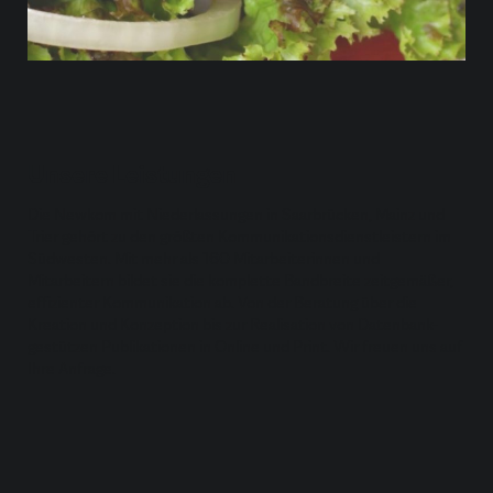
Unsere Leistungen
Die Newkom mit Niederlassungen in Saarbrücken, Mainz und
Trier gehört zu den größten Kommunikationsdienstleistern im
Südwesten. Mit mehr als 160 Mitarbeiterinnen und
Mitarbeitern bildet sie die komplette Bandbreite zeitgemäßer,
effizienter Kommunikation ab. Von der Beratung über die
Kreation und Konzeption bis zur Realisation von Datenbank-
gestützen Publikationen in Online und Print. Wir freuen uns auf
Ihre Anfrage.