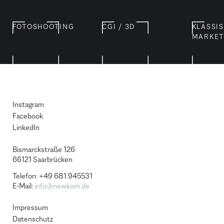
FOTOSHOOTING
CGI / 3D
KLASSI
MARKET
Instagram
Facebook
LinkedIn
Bismarckstraße 126
66121 Saar­brü­cken
Telefon: +49 681 945531
E-Mail:
info@newkom.de
Impressum
Datenschutz