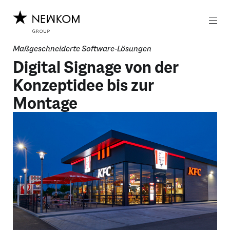
Z
Z
u
u
m
m
I
H
n
a
Maßgeschneiderte Software-Lösungen
h
u
Digital Signage von der
a
p
l
t
Konzeptidee bis zur
t
m
e
Montage
n
ü