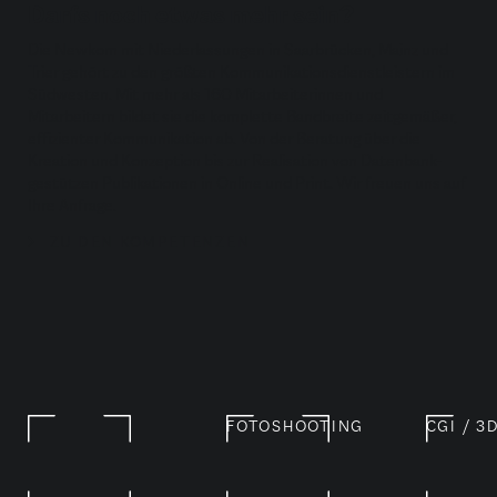
Darfs noch etwas mehr sein?
Die Newkom mit Niederlassungen in Saarbrücken, Mainz und
Trier gehört zu den größten Kommunikationsdienstleistern im
Südwesten. Mit mehr als 160 Mitarbeiterinnen und
Mitarbeitern bildet sie die komplette Bandbreite zeitgemäßer,
effizienter Kommunikation ab. Von der Beratung über die
Kreation und Konzeption bis zur Realisation von Datenbank-
gestützen Publikationen in Online und Print. Wir freuen uns auf
Ihre Anfrage.
ZU DEN KOMPETENZEN
FOTOSHOOTING
CGI / 3