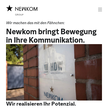
Z
Z
u
u
m
m
I
H
n
a
Wir machen das mit den Fähnchen:
h
u
Newkom bringt Bewegung
a
p
l
t
in Ihre Kommunikation.
t
m
e
n
ü
Wir realisieren Ihr Potenzial.