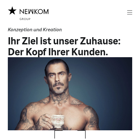
Z
Z
u
u
m
m
I
H
n
a
Konzeption und Kreation
h
u
Ihr Ziel ist unser Zuhause:
a
p
l
t
Der Kopf Ihrer Kunden.
t
m
e
n
ü