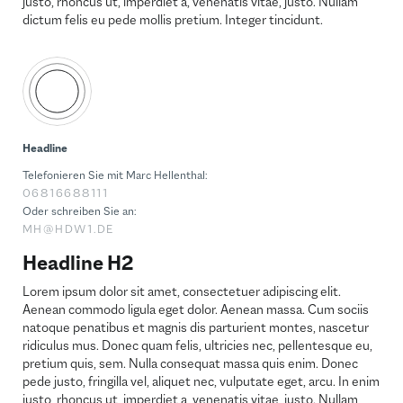
justo, rhoncus ut, imperdiet a, venenatis vitae, justo. Nullam
dictum felis eu pede mollis pretium. Integer tincidunt.
Headline
Telefonieren Sie mit Marc Hellenthal:
06816688111
Oder schreiben Sie an:
MH@HDW1.DE
Headline H2
Lorem ipsum dolor sit amet, consectetuer adipiscing elit.
Aenean commodo ligula eget dolor. Aenean massa. Cum sociis
natoque penatibus et magnis dis parturient montes, nascetur
ridiculus mus. Donec quam felis, ultricies nec, pellentesque eu,
pretium quis, sem. Nulla consequat massa quis enim. Donec
pede justo, fringilla vel, aliquet nec, vulputate eget, arcu. In enim
justo, rhoncus ut, imperdiet a, venenatis vitae, justo. Nullam