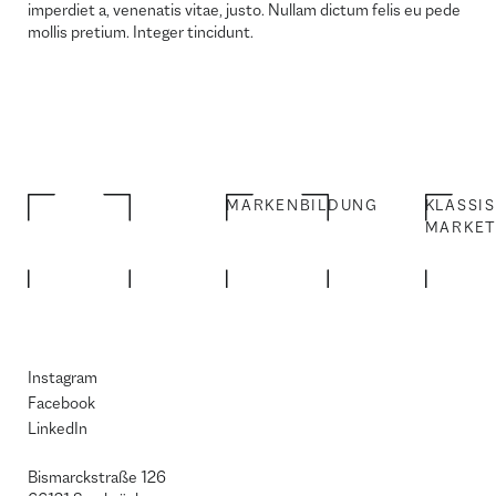
imperdiet a, venenatis vitae, justo. Nullam dictum felis eu pede
mollis pretium. Integer tincidunt.
MARKENBILDUNG
KLASSI
MARKET
Instagram
Facebook
LinkedIn
Bismarckstraße 126